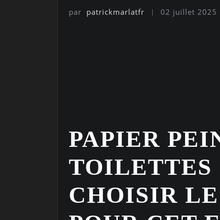
par
patrickmarlatfr
02 juillet 2025
PAPIER PEI
TOILETTES
CHOISIR LE