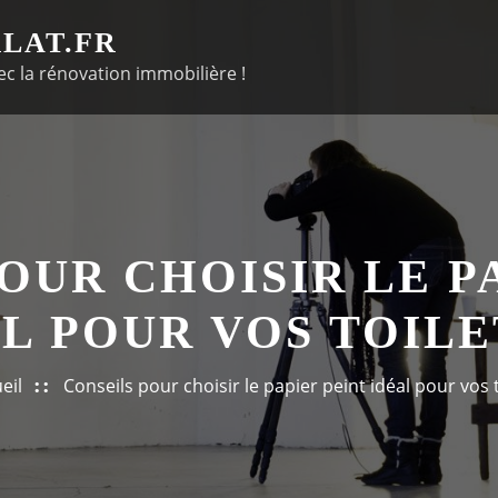
LAT.FR
c la rénovation immobilière !
OUR CHOISIR LE P
L POUR VOS TOIL
eil
Conseils pour choisir le papier peint idéal pour vos 