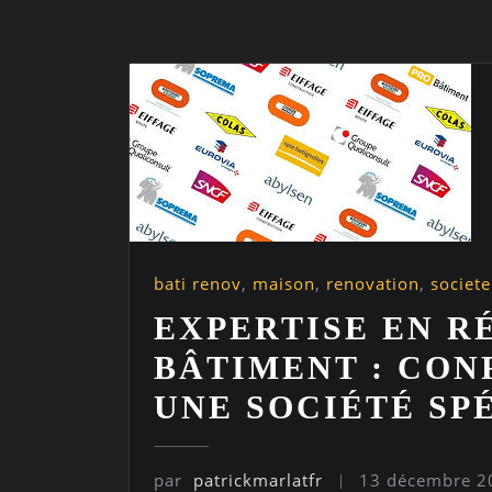
bati renov
,
maison
,
renovation
,
societ
EXPERTISE EN R
BÂTIMENT : CON
UNE SOCIÉTÉ SP
par
patrickmarlatfr
13 décembre 2