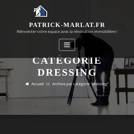
Passer
au
contenu
PATRICK-MARLAT.FR
Réinventer votre espace avec la rénovation immobilière !
CATÉGORIE
DRESSING
Accueil
Archive par catégorie "dressing"