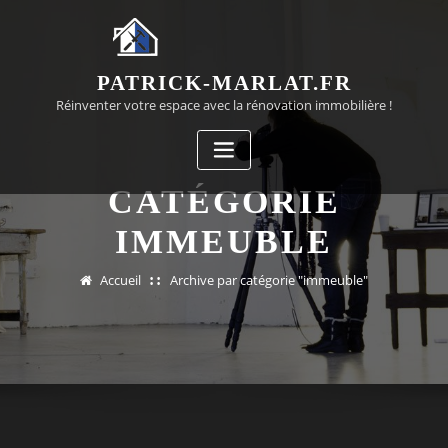
Passer
au
contenu
PATRICK-MARLAT.FR
Réinventer votre espace avec la rénovation immobilière !
CATÉGORIE
IMMEUBLE
Accueil
Archive par catégorie "immeuble"