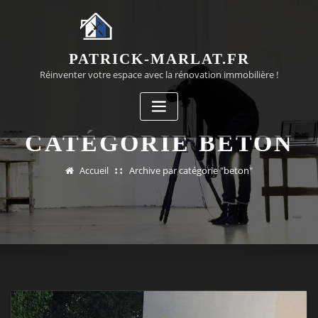
Passer
au
contenu
PATRICK-MARLAT.FR
Réinventer votre espace avec la rénovation immobilière !
CATÉGORIE BETON
Accueil
Archive par catégorie "beton"