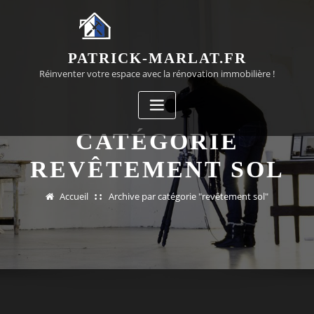
Passer
au
contenu
PATRICK-MARLAT.FR
Réinventer votre espace avec la rénovation immobilière !
CATÉGORIE
REVÊTEMENT SOL
Accueil
Archive par catégorie "revêtement sol"