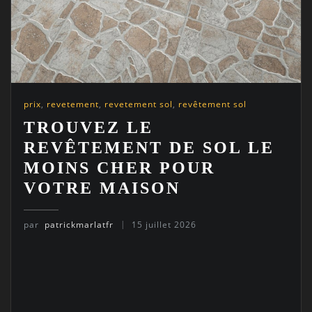
prix
,
revetement
,
revetement sol
,
revêtement sol
TROUVEZ LE
REVÊTEMENT DE SOL LE
MOINS CHER POUR
VOTRE MAISON
par
patrickmarlatfr
15 juillet 2026