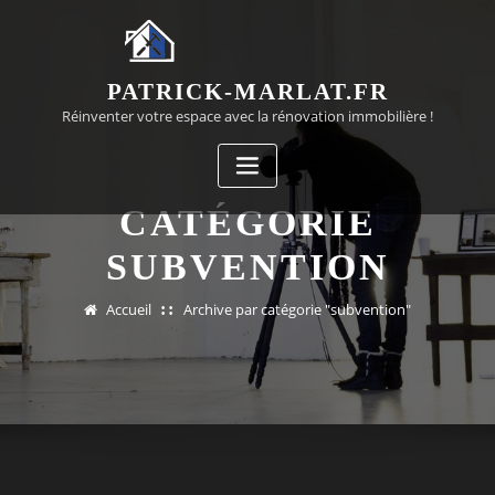
Passer
au
contenu
PATRICK-MARLAT.FR
Réinventer votre espace avec la rénovation immobilière !
CATÉGORIE
SUBVENTION
Accueil
Archive par catégorie "subvention"