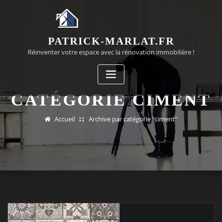
Passer
au
contenu
PATRICK-MARLAT.FR
Réinventer votre espace avec la rénovation immobilière !
CATÉGORIE CIMENT
Accueil
Archive par catégorie "ciment"