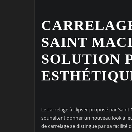
CARRELAGE
SAINT MAC
SOLUTION 
ESTHÉTIQU
Le carrelage à clipser proposé par Saint
souhaitent donner un nouveau look à leur
de carrelage se distingue par sa facilité d