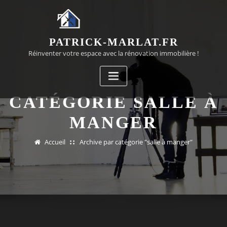
Passer
au
contenu
PATRICK-MARLAT.FR
Réinventer votre espace avec la rénovation immobilière !
CATÉGORIE SALLE À
MANGER
Accueil
Archive par catégorie "salle à manger"