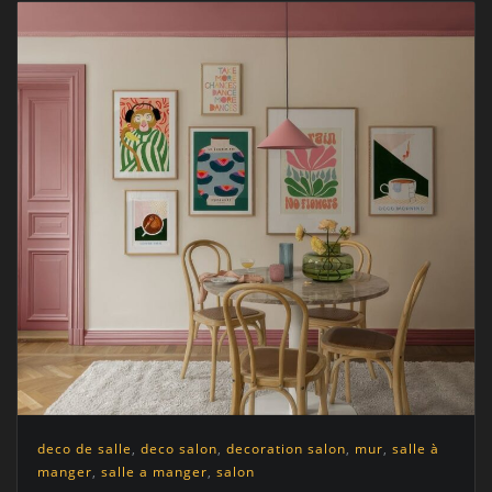
deco de salle
,
deco salon
,
decoration salon
,
mur
,
salle à
manger
,
salle a manger
,
salon