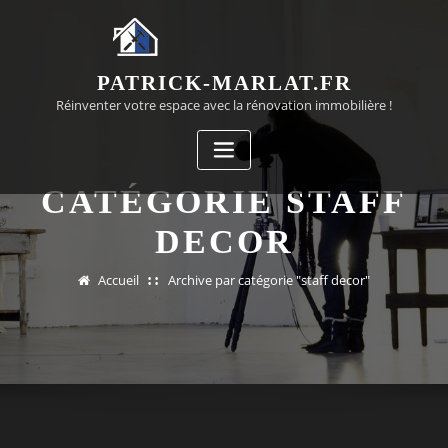
Passer
au
contenu
PATRICK-MARLAT.FR
Réinventer votre espace avec la rénovation immobilière !
CATÉGORIE STAFF
DECOR
Accueil
Archive par catégorie "staff decor"