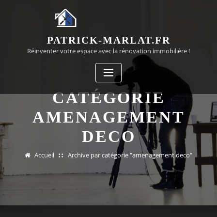
Passer
au
contenu
PATRICK-MARLAT.FR
Réinventer votre espace avec la rénovation immobilière !
CATÉGORIE
AMENAGEMENT
DECO
Accueil
Archive par catégorie "amenagement deco"