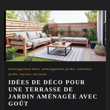
amenagement deco
,
amenagement jardin
,
exterieur
,
jardin
,
maison
,
terrasse
IDÉES DE DÉCO POUR
UNE TERRASSE DE
JARDIN AMÉNAGÉE AVEC
GOÛT