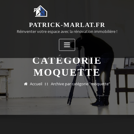
Passer
au
contenu
PATRICK-MARLAT.FR
Réinventer votre espace avec la rénovation immobilière !
CATÉGORIE
MOQUETTE
Accueil
Archive par catégorie "moquette"