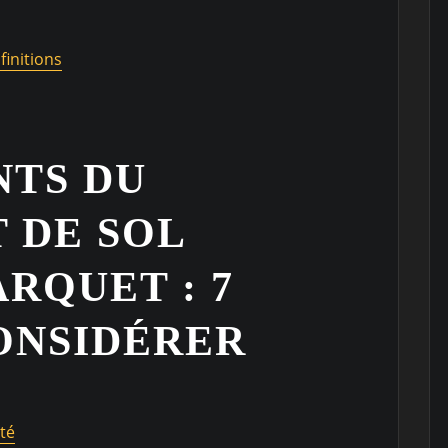
finitions
NTS DU
 DE SOL
ARQUET : 7
ONSIDÉRER
té