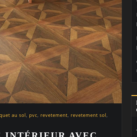
quet au sol
,
pvc
,
revetement
,
revetement sol
,
 INTÉRIEUR AVEC