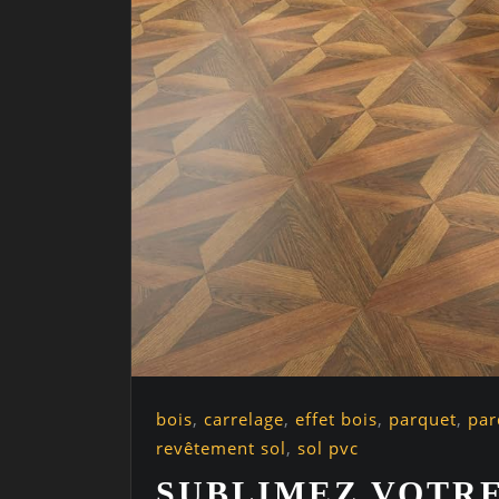
bois
,
carrelage
,
effet bois
,
parquet
,
par
revêtement sol
,
sol pvc
SUBLIMEZ VOTRE