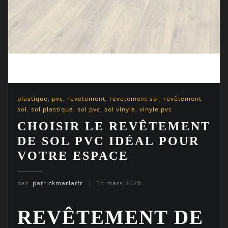
plastique
,
pvc
,
revetement
,
revetement sol
,
revêtement
sol
,
sol plastique
,
sol pvc
,
sol vinyle
,
vinyle pvc
CHOISIR LE REVÊTEMENT
DE SOL PVC IDÉAL POUR
VOTRE ESPACE
par
patrickmarlatfr
15 mars 2026
REVÊTEMENT DE