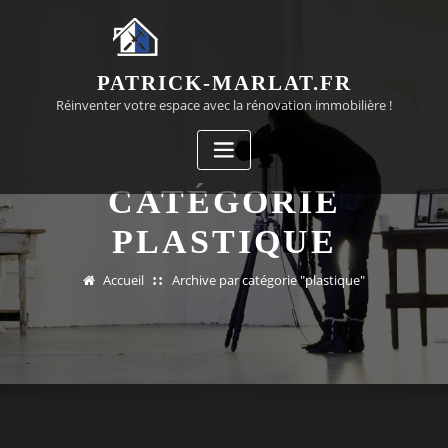
Passer
au
contenu
PATRICK-MARLAT.FR
Réinventer votre espace avec la rénovation immobilière !
CATÉGORIE
PLASTIQUE
Accueil
Archive par catégorie "plastique"