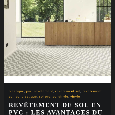
plastique
,
pvc
,
revetement
,
revetement sol
,
revêtement
sol
,
sol plastique
,
sol pvc
,
sol vinyle
,
vinyle
REVÊTEMENT DE SOL EN
PVC : LES AVANTAGES DU