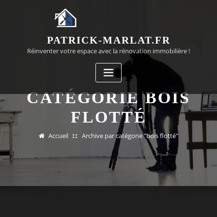
Passer
au
contenu
PATRICK-MARLAT.FR
Réinventer votre espace avec la rénovation immobilière !
CATÉGORIE BOIS
FLOTTÉ
Accueil
Archive par catégorie "bois flotté"