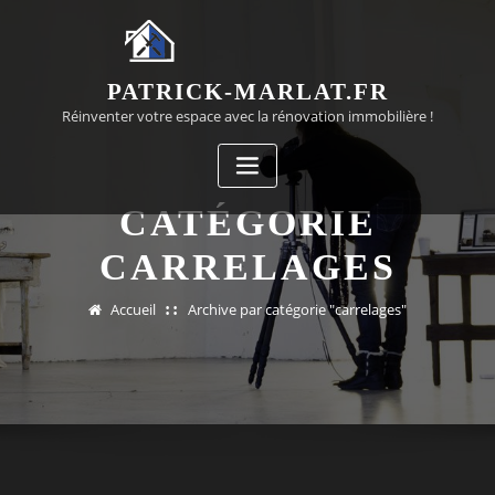
Passer
au
contenu
PATRICK-MARLAT.FR
Réinventer votre espace avec la rénovation immobilière !
CATÉGORIE
CARRELAGES
Accueil
Archive par catégorie "carrelages"