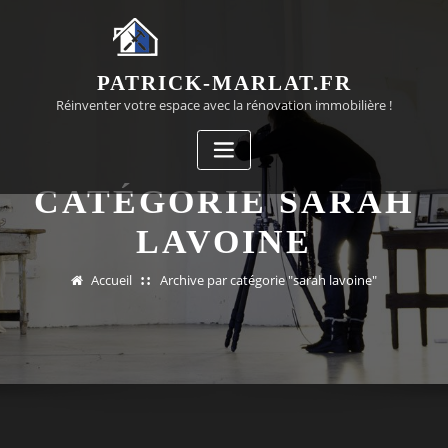
Passer
au
contenu
PATRICK-MARLAT.FR
Réinventer votre espace avec la rénovation immobilière !
CATÉGORIE SARAH
LAVOINE
Accueil
Archive par catégorie "sarah lavoine"