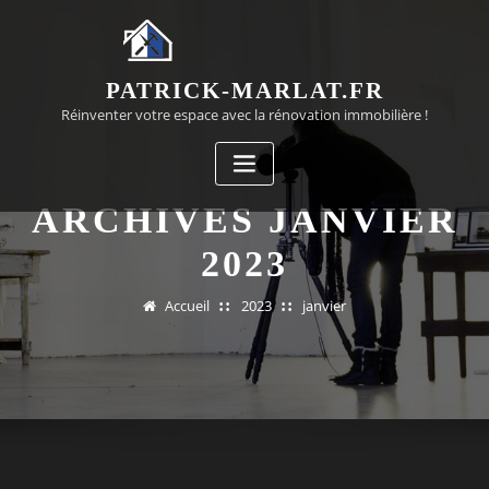
Passer
au
contenu
PATRICK-MARLAT.FR
Réinventer votre espace avec la rénovation immobilière !
ARCHIVES JANVIER
2023
Accueil
2023
janvier