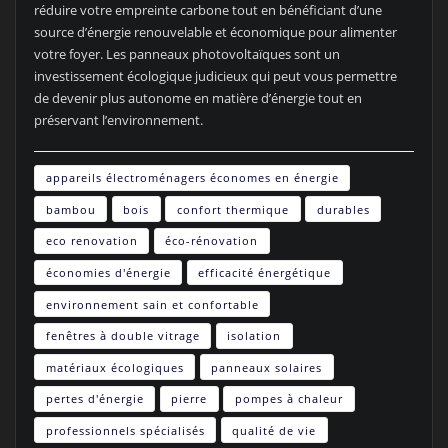
réduire votre empreinte carbone tout en bénéficiant d’une
source d’énergie renouvelable et économique pour alimenter
votre foyer. Les panneaux photovoltaïques sont un
investissement écologique judicieux qui peut vous permettre
de devenir plus autonome en matière d’énergie tout en
préservant l’environnement.
appareils électroménagers économes en énergie
bambou
bois
confort thermique
durables
eco renovation
éco-rénovation
économies d'énergie
efficacité énergétique
environnement sain et confortable
fenêtres à double vitrage
isolation
matériaux écologiques
panneaux solaires
pertes d'énergie
pierre
pompes à chaleur
professionnels spécialisés
qualité de vie