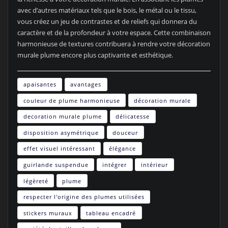
avec d’autres matériaux tels que le bois, le métal ou le tissu,
vous créez un jeu de contrastes et de reliefs qui donnera du
caractère et de la profondeur à votre espace. Cette combinaison
harmonieuse de textures contribuera à rendre votre décoration
murale plume encore plus captivante et esthétique.
apaisantes
avantages
couleur de plume harmonieuse
décoration murale
decoration murale plume
délicatesse
disposition asymétrique
douceur
effet visuel intéressant
élégance
guirlande suspendue
intégrer
intérieur
légèreté
plume
respecter l'origine des plumes utilisées
stickers muraux
tableau encadré