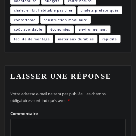
adaptabilité
budgets
cadre naturel
chalet en kit habitable pas cher
chalets préfabriqués
confortable
construction modulaire
coût abordable
économies
environnement
facilité de montage
matériaux durables
rapidité
LAISSER UNE RÉPONSE
Votre adresse e-mail ne sera pas publiée.
Les champs
obligatoires sont indiqués avec
*
Commentaire