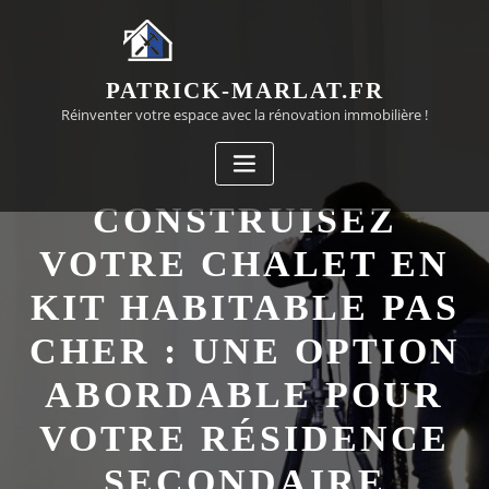
Passer
au
contenu
PATRICK-MARLAT.FR
Réinventer votre espace avec la rénovation immobilière !
CONSTRUISEZ
VOTRE CHALET EN
KIT HABITABLE PAS
CHER : UNE OPTION
ABORDABLE POUR
VOTRE RÉSIDENCE
SECONDAIRE