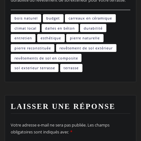
durabilité du revêtement de sol extérieur pour votre terrasse.
bois naturel
budget
carreaux en céramique
climat local
dalles en béton
durabilité
entretien
esthétique
pierre naturelle
pierre reconstituée
revêtement de sol extérieur
revêtements de sol en composite
sol exterieur terrasse
terrasse
LAISSER UNE RÉPONSE
Votre adresse e-mail ne sera pas publiée.
Les champs
obligatoires sont indiqués avec
*