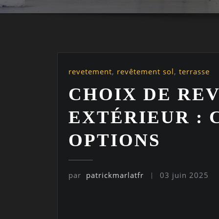
revetement
,
revêtement sol
,
terrasse
CHOIX DE RE
EXTÉRIEUR : 
OPTIONS
par
patrickmarlatfr
03 juin 2025