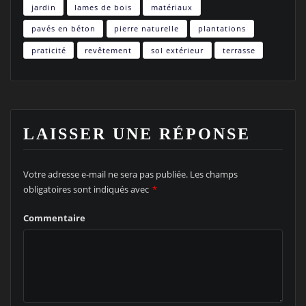
jardin
lames de bois
matériaux
pavés en béton
pierre naturelle
plantations
praticité
revêtement
sol extérieur
terrasse
LAISSER UNE RÉPONSE
Votre adresse e-mail ne sera pas publiée.
Les champs
obligatoires sont indiqués avec
*
Commentaire