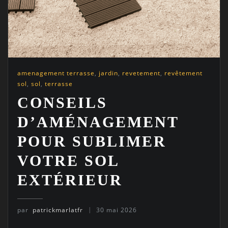
amenagement terrasse
,
jardin
,
revetement
,
revêtement
sol
,
sol
,
terrasse
CONSEILS
D’AMÉNAGEMENT
POUR SUBLIMER
VOTRE SOL
EXTÉRIEUR
par
patrickmarlatfr
30 mai 2026