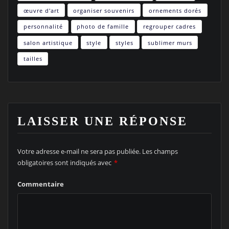
œuvre d'art
organiser souvenirs
ornements dorés
personnalité
photo de famille
regrouper cadres
salon artistique
style
styles
sublimer murs
tailles
LAISSER UNE RÉPONSE
Votre adresse e-mail ne sera pas publiée.
Les champs
obligatoires sont indiqués avec
*
Commentaire