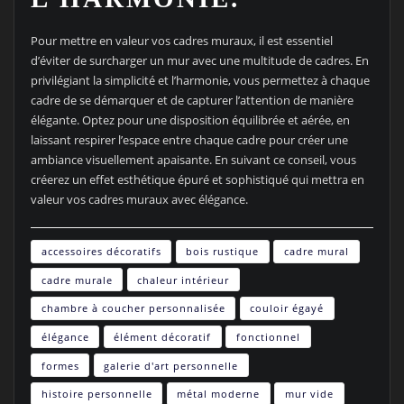
Pour mettre en valeur vos cadres muraux, il est essentiel
d’éviter de surcharger un mur avec une multitude de cadres. En
privilégiant la simplicité et l’harmonie, vous permettez à chaque
cadre de se démarquer et de capturer l’attention de manière
élégante. Optez pour une disposition équilibrée et aérée, en
laissant respirer l’espace entre chaque cadre pour créer une
ambiance visuellement apaisante. En suivant ce conseil, vous
créerez un effet esthétique épuré et sophistiqué qui mettra en
valeur vos cadres muraux avec élégance.
accessoires décoratifs
bois rustique
cadre mural
cadre murale
chaleur intérieur
chambre à coucher personnalisée
couloir égayé
élégance
élément décoratif
fonctionnel
formes
galerie d'art personnelle
histoire personnelle
métal moderne
mur vide