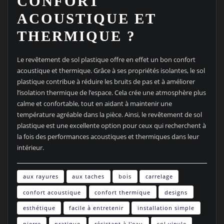
CONFORT
ACOUSTIQUE ET
THERMIQUE ?
Le revêtement de sol plastique offre en effet un bon confort
acoustique et thermique. Grâce à ses propriétés isolantes, le sol
plastique contribue à réduire les bruits de pas et à améliorer
l’isolation thermique de l’espace. Cela crée une atmosphère plus
calme et confortable, tout en aidant à maintenir une
température agréable dans la pièce. Ainsi, le revêtement de sol
plastique est une excellente option pour ceux qui recherchent à
la fois des performances acoustiques et thermiques dans leur
intérieur.
aux rayures
aux taches
bois
carrelage
confort acoustique
confort thermique
designs
esthétique
facile à entretenir
installation simple
pierre
pratique
résistant à l'eau
sol vinyle