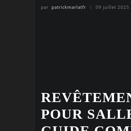
par
patrickmarlatfr
09 juillet 2025
REVÊTEMEN
POUR SALLE
GUIDE COM