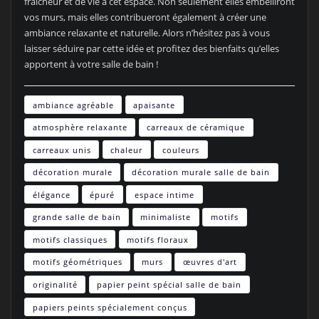
fraîcheur et de vie à cet espace. Non seulement elles embelliront
vos murs, mais elles contribueront également à créer une
ambiance relaxante et naturelle. Alors n’hésitez pas à vous
laisser séduire par cette idée et profitez des bienfaits qu’elles
apportent à votre salle de bain !
ambiance agréable
apaisante
atmosphère relaxante
carreaux de céramique
carreaux unis
chaleur
couleurs
décoration murale
décoration murale salle de bain
élégance
épuré
espace intime
grande salle de bain
minimaliste
motifs
motifs classiques
motifs floraux
motifs géométriques
murs
œuvres d'art
originalité
papier peint spécial salle de bain
papiers peints spécialement conçus