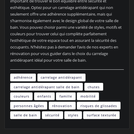
important de trouver le bon équilibre entre sécurité et
esthétique. Optez pour un carrelage antidérapant qui non
seulement offre une adhérence supplémentaire, mais qui
s’harmonise également avec le design global de votre salle de
bain. Vous pouvez choisir parmi une variété de styles, motifs et
couleurs pour trouver celui qui complète parfaitement
l’esthétique de votre espace tout en assurant la sécurité des
occupants. N’hésitez pas à demander l’avis de nos experts en
rénovation pour vous guider dans le choix du carrelage
antidérapant idéal pour votre salle de bain.
adhérence
carrelage antidérapant
carrelage antidérapant salle de bain
chutes
couleurs
enfants
famille
mobilité
personnes âgées
rénovation
risques de glissades
salle de bain
sécurité
styles
surface texturée