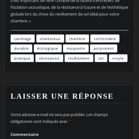
Il est important de tenir compte de la facilité d’entretien, de
l’isolation acoustique, de la résistance à l’usure et de l’esthétique
globale lors du choix du revêtement de sol idéal pour votre
chambre. »
carrelage
chaleureux
chambre
confortable
durable
écologique
moquette
polyvalent
pratique
rénovation
revêtement
sol
vinyle
LAISSER UNE RÉPONSE
Votre adresse e-mail ne sera pas publiée.
Les champs
obligatoires sont indiqués avec
*
Commentaire