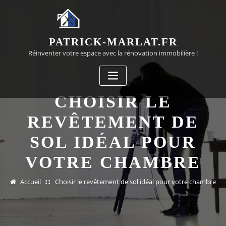
Passer
au
contenu
PATRICK-MARLAT.FR
Réinventer votre espace avec la rénovation immobilière !
CHOISIR LE
REVÊTEMENT DE
SOL IDÉAL POUR
VOTRE CHAMBRE
Accueil
Choisir le revêtement de sol idéal pour votre chambre