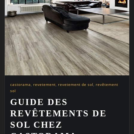
castorama
,
revetement
,
revetement de sol
,
revêtement
sol
GUIDE DES
REVÊTEMENTS DE
SOL CHEZ