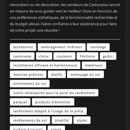
rénovation ou de décoration, les vendeurs de Castorama seront
en mesure de vous guider vers le meilleur choix en fonction de
vos préférences esthétiques, de la fonctionnalité recherchée et
du budget alloué. Faites confiance à leur expérience pour faire
de votre projet une réussite !
accessoires
aménagement intérieur
carrelage
castorama
choix
couleurs
finitions
goûts
installation efficace et harmonieuse
matériaux
mesures précises
motifs
nettoyage du sol
nivellement du sol
outils nécessaires pour la pose du revêtement
parquet
produits d'entretien
revêtement adapté à l'usage de la pièce
revêtements de sol
stratifié
styles
surface à couvrir
vinyle