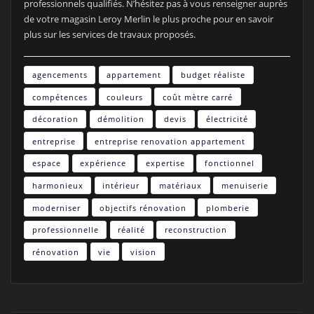
professionnels qualifiés. N’hésitez pas à vous renseigner auprès
de votre magasin Leroy Merlin le plus proche pour en savoir
plus sur les services de travaux proposés.
agencements
appartement
budget réaliste
compétences
couleurs
coût mètre carré
décoration
démolition
devis
électricité
entreprise
entreprise renovation appartement
espace
expérience
expertise
fonctionnel
harmonieux
intérieur
matériaux
menuiserie
moderniser
objectifs rénovation
plomberie
professionnelle
réalité
reconstruction
rénovation
vie
vision