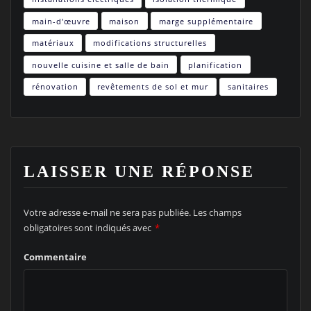
main-d'œuvre
maison
marge supplémentaire
matériaux
modifications structurelles
nouvelle cuisine et salle de bain
planification
rénovation
revêtements de sol et mur
sanitaires
LAISSER UNE RÉPONSE
Votre adresse e-mail ne sera pas publiée.
Les champs
obligatoires sont indiqués avec
*
Commentaire