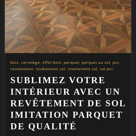
bois
,
carrelage
,
effet bois
,
parquet
,
parquet au sol
,
pvc
,
revetement
,
revêtement sol
,
revetement sol
,
sol pvc
SUBLIMEZ VOTRE
INTÉRIEUR AVEC UN
REVÊTEMENT DE SOL
IMITATION PARQUET
DE QUALITÉ