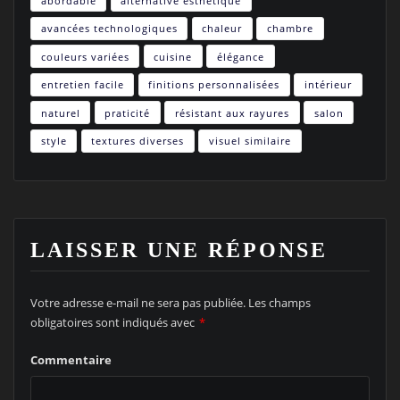
abordable
alternative esthétique
avancées technologiques
chaleur
chambre
couleurs variées
cuisine
élégance
entretien facile
finitions personnalisées
intérieur
naturel
praticité
résistant aux rayures
salon
style
textures diverses
visuel similaire
LAISSER UNE RÉPONSE
Votre adresse e-mail ne sera pas publiée.
Les champs
obligatoires sont indiqués avec
*
Commentaire