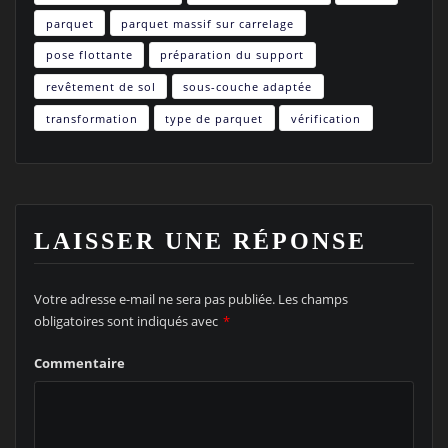
parquet
parquet massif sur carrelage
pose flottante
préparation du support
revêtement de sol
sous-couche adaptée
transformation
type de parquet
vérification
LAISSER UNE RÉPONSE
Votre adresse e-mail ne sera pas publiée.
Les champs
obligatoires sont indiqués avec
*
Commentaire