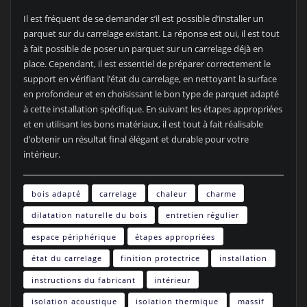
Il est fréquent de se demander s’il est possible d’installer un
parquet sur du carrelage existant. La réponse est oui, il est tout
à fait possible de poser un parquet sur un carrelage déjà en
place. Cependant, il est essentiel de préparer correctement le
support en vérifiant l’état du carrelage, en nettoyant la surface
en profondeur et en choisissant le bon type de parquet adapté
à cette installation spécifique. En suivant les étapes appropriées
et en utilisant les bons matériaux, il est tout à fait réalisable
d’obtenir un résultat final élégant et durable pour votre
intérieur.
bois adapté
carrelage
chaleur
charme
dilatation naturelle du bois
entretien régulier
espace périphérique
étapes appropriées
état du carrelage
finition protectrice
installation
instructions du fabricant
intérieur
isolation acoustique
isolation thermique
massif