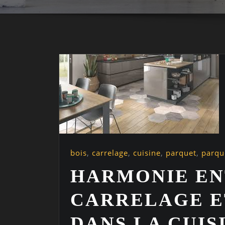
bois
,
carrelage
,
cuisine
,
parquet
,
parqu
HARMONIE EN
CARRELAGE E
DANS LA CUIS