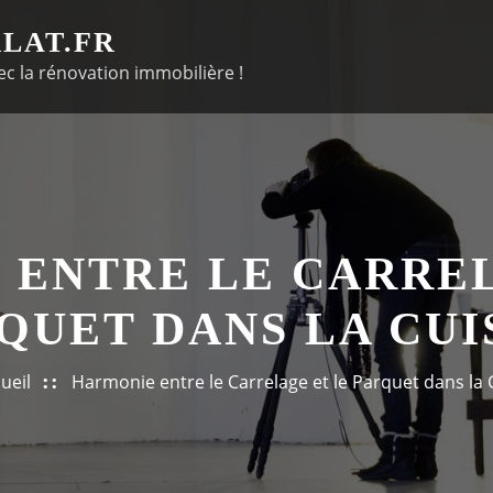
LAT.FR
c la rénovation immobilière !
 ENTRE LE CARREL
QUET DANS LA CUI
ueil
Harmonie entre le Carrelage et le Parquet dans la 