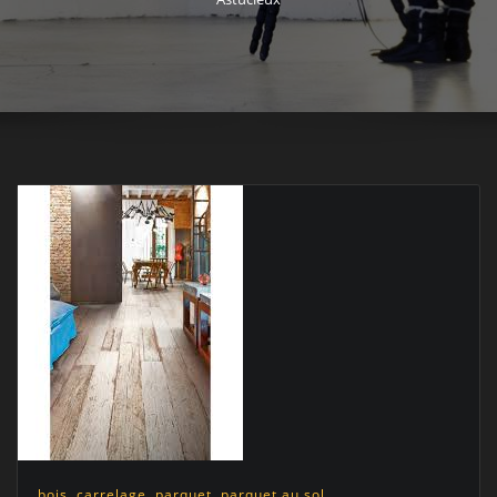
bois
,
carrelage
,
parquet
,
parquet au sol