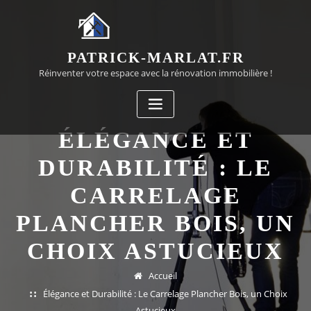
Passer
au
contenu
PATRICK-MARLAT.FR
Réinventer votre espace avec la rénovation immobilière !
ÉLÉGANCE ET
DURABILITÉ : LE
CARRELAGE
PLANCHER BOIS, UN
CHOIX ASTUCIEUX
Accueil
Élégance et Durabilité : Le Carrelage Plancher Bois, un Choix
Astucieux