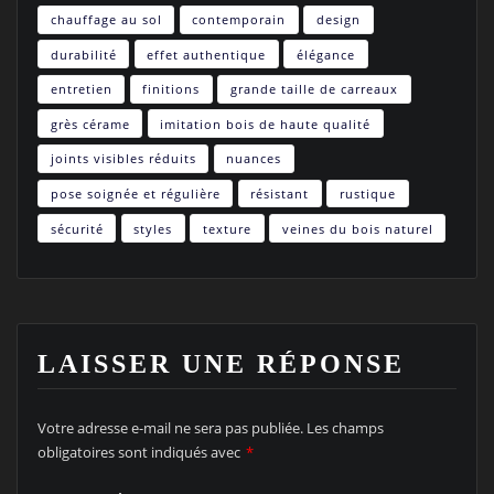
chauffage au sol
contemporain
design
durabilité
effet authentique
élégance
entretien
finitions
grande taille de carreaux
grès cérame
imitation bois de haute qualité
joints visibles réduits
nuances
pose soignée et régulière
résistant
rustique
sécurité
styles
texture
veines du bois naturel
LAISSER UNE RÉPONSE
Votre adresse e-mail ne sera pas publiée.
Les champs
obligatoires sont indiqués avec
*