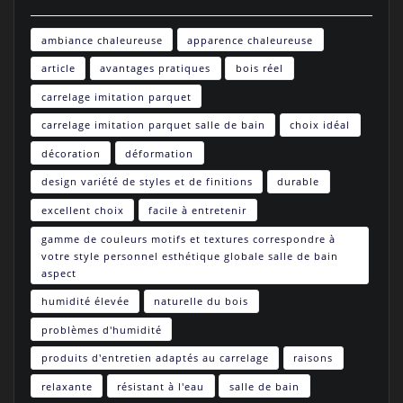
ambiance chaleureuse
apparence chaleureuse
article
avantages pratiques
bois réel
carrelage imitation parquet
carrelage imitation parquet salle de bain
choix idéal
décoration
déformation
design variété de styles et de finitions
durable
excellent choix
facile à entretenir
gamme de couleurs motifs et textures correspondre à
votre style personnel esthétique globale salle de bain
aspect
humidité élevée
naturelle du bois
problèmes d'humidité
produits d'entretien adaptés au carrelage
raisons
relaxante
résistant à l'eau
salle de bain