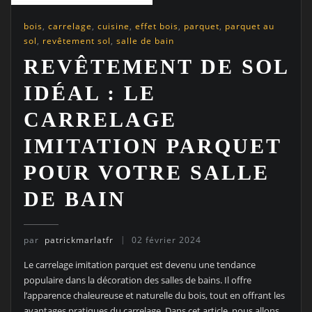
bois
,
carrelage
,
cuisine
,
effet bois
,
parquet
,
parquet au
sol
,
revêtement sol
,
salle de bain
REVÊTEMENT DE SOL
IDÉAL : LE
CARRELAGE
IMITATION PARQUET
POUR VOTRE SALLE
DE BAIN
par
patrickmarlatfr
02 février 2024
Le carrelage imitation parquet est devenu une tendance
populaire dans la décoration des salles de bains. Il offre
l’apparence chaleureuse et naturelle du bois, tout en offrant les
avantages pratiques du carrelage. Dans cet article, nous allons