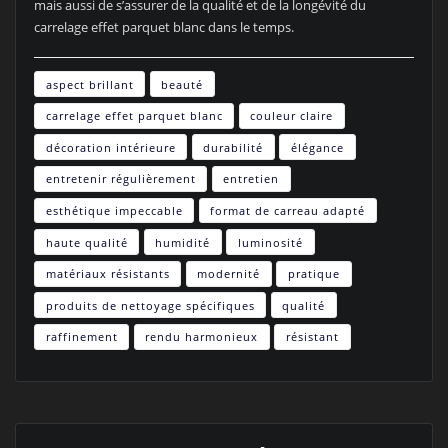
mais aussi de s’assurer de la qualité et de la longévité du
carrelage effet parquet blanc dans le temps.
aspect brillant
beauté
carrelage effet parquet blanc
couleur claire
décoration intérieure
durabilité
élégance
entretenir régulièrement
entretien
esthétique impeccable
format de carreau adapté
haute qualité
humidité
luminosité
matériaux résistants
modernité
pratique
produits de nettoyage spécifiques
qualité
raffinement
rendu harmonieux
résistant