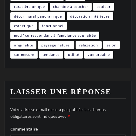
caractère unique
chambre à coucher
couleur
décor mural panoramique
décoration intérieure
esthétique
fonctionnel
motif correspondant à l'ambiance souhaitée
originalité
paysage naturel
relaxation
salon
sur mesure
tendance
utilité
vue urbaine
LAISSER UNE RÉPONSE
Votre adresse e-mail ne sera pas publiée.
Les champs
obligatoires sont indiqués avec
*
Commentaire