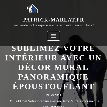
Passer
au
contenu
PATRICK-MARLAT.FR
Réinventer votre espace avec la rénovation immobilière !
SUBLIMEZ VOTRE
INTÉRIEUR AVEC UN
DÉCOR MURAL
PANORAMIQUE
ÉPOUSTOUFLANT
Accueil
Sublimez Votre Intérieur avec un Décor Mural Panoramique
Époustouflant