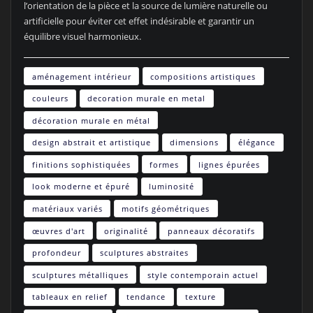
l’orientation de la pièce et la source de lumière naturelle ou
artificielle pour éviter cet effet indésirable et garantir un
équilibre visuel harmonieux.
aménagement intérieur
compositions artistiques
couleurs
decoration murale en metal
décoration murale en métal
design abstrait et artistique
dimensions
élégance
finitions sophistiquées
formes
lignes épurées
look moderne et épuré
luminosité
matériaux variés
motifs géométriques
œuvres d'art
originalité
panneaux décoratifs
profondeur
sculptures abstraites
sculptures métalliques
style contemporain actuel
tableaux en relief
tendance
texture