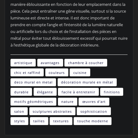
manière éblouissante en fonction de leur emplacement dans la
pièce. Cela peut entraîner une gêne visuelle, surtout si la source
lumineuse est directe et intense. Il est donc important de
prendre en compte l’angle et l’intensité de la lumière naturelle
ou artificielle lors du choix et de l’installation des pièces en
métal pour éviter tout éblouissement excessif qui pourrait nuire
à l’esthétique globale de la décoration intérieure.
artistique
avantages
chambre à coucher
chic et raffiné
couleurs
cuisine
deco mural en metal
décoration murale en métal
durable
élégante
facile à entretenir
finitions
motifs géométriques
nature
œuvres d'art
salon
sculptures abstraites
sophistication
styles
tailles
textures
touche moderne