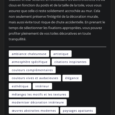
clous en fonction du poids et de la taille de la toile, vous vous
assurez que celle-ci reste solidement accrochée au mur. Cela
non seulement préserve l’intégrité de la décoration murale,
mais aussi évite tout risque de chute accidentelle. En prenant le
temps de sélectionner les fixations appropriées, vous pouvez
profiter pleinement de vos toiles décoratives en toute
tranquillité.
ambiance chaleureuse
artistique
atmosphère spécifique
citations inspirantes
couleurs complémentaires
couleurs vives et audacieuses
élégance
esthétique
intérieur
mélangez les motifs et les textures
moderniser décoration intérieure
œuvres abstraites modernes
paysages apaisants