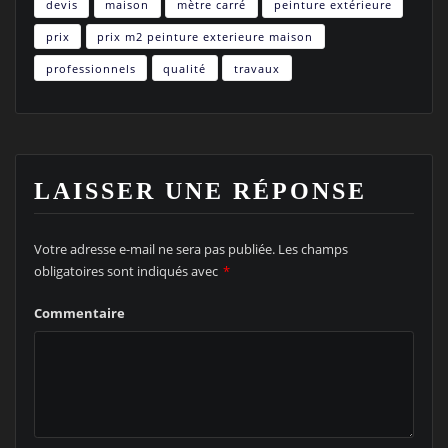
devis
maison
mètre carré
peinture extérieure
prix
prix m2 peinture exterieure maison
professionnels
qualité
travaux
LAISSER UNE RÉPONSE
Votre adresse e-mail ne sera pas publiée.
Les champs
obligatoires sont indiqués avec
*
Commentaire