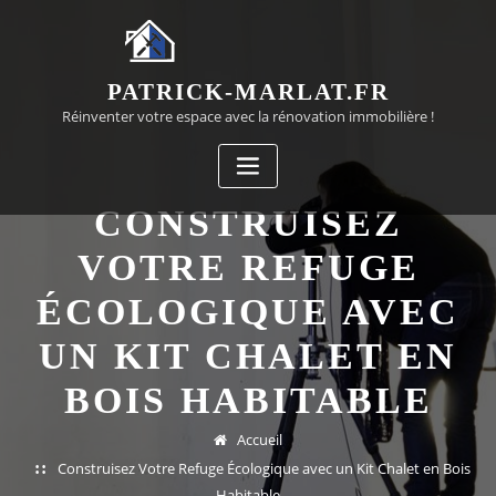
Passer
au
contenu
PATRICK-MARLAT.FR
Réinventer votre espace avec la rénovation immobilière !
CONSTRUISEZ
VOTRE REFUGE
ÉCOLOGIQUE AVEC
UN KIT CHALET EN
BOIS HABITABLE
Accueil
Construisez Votre Refuge Écologique avec un Kit Chalet en Bois
Habitable