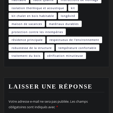
isolation thermique et acoustique
kit
kit chalet en bois habitable
longévité
maison de vacances
matériaux durables
protection contre les intempéries
résidence principale
respectueux de l'environnement
robustesse de la structure
température confortable
traitement du bois
vérification minutieuse
LAISSER UNE RÉPONSE
Votre adresse e-mail ne sera pas publiée.
Les champs
obligatoires sont indiqués avec
*