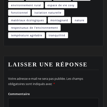
environnement rural
espace de vie cosy
fonctionnel
isolation naturelle
matériaux écologiques
montagnard
nature
respectueux de l'environnement
température agréable
tranquillité
LAISSER UNE RÉPONSE
Votre adresse e-mail ne sera pas publiée.
Les champs
obligatoires sont indiqués avec
*
Commentaire