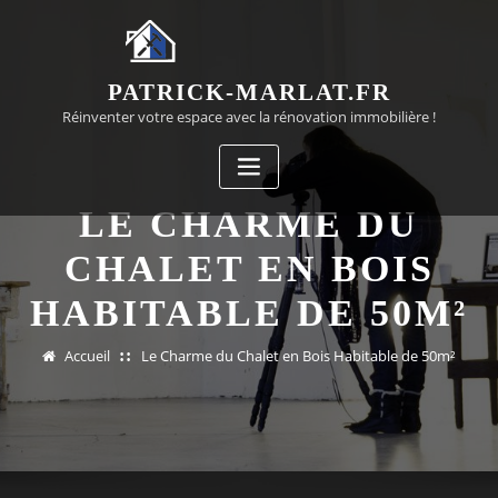
Passer
au
contenu
PATRICK-MARLAT.FR
Réinventer votre espace avec la rénovation immobilière !
LE CHARME DU
CHALET EN BOIS
HABITABLE DE 50M²
Accueil
Le Charme du Chalet en Bois Habitable de 50m²