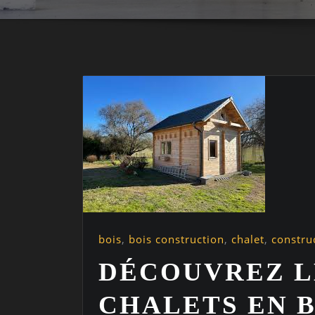
bois
,
bois construction
,
chalet
,
constru
DÉCOUVREZ L
CHALETS EN B