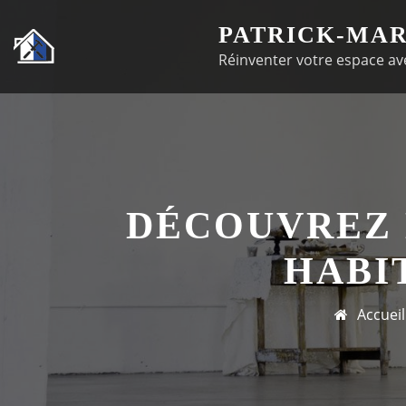
Passer
PATRICK-MAR
au
Réinventer votre espace ave
contenu
DÉCOUVREZ L
HABI
Accueil