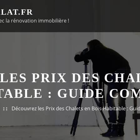
LAT.FR
c la rénovation immobilière !
ES PRIX DES CHA
TABLE : GUIDE CO
Découvrez les Prix des Chalets en Bois Habitable : Gu