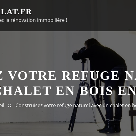
LAT.FR
c la rénovation immobilière !
Z VOTRE REFUGE N
CHALET EN BOIS EN
il
Construisez votre refuge naturel avec un chalet en bo