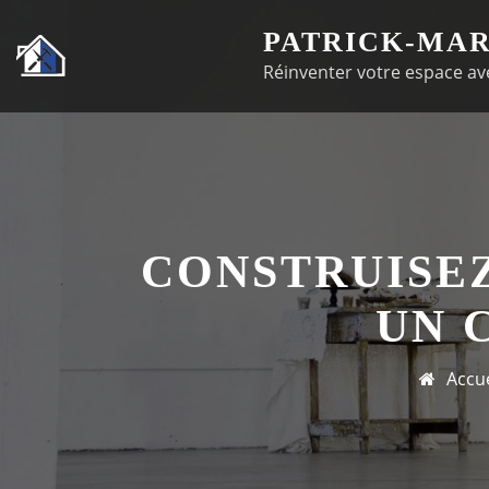
Passer
PATRICK-MAR
au
Réinventer votre espace ave
contenu
CONSTRUISE
UN 
Accue