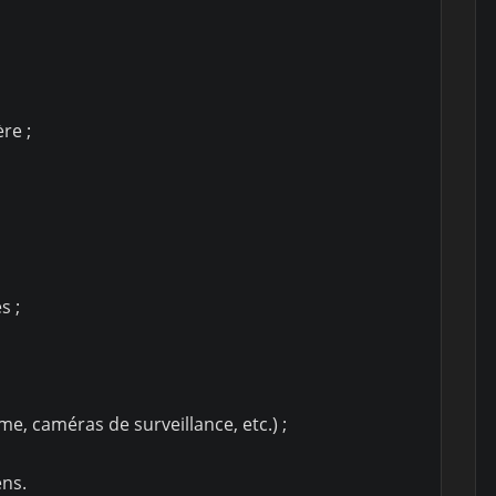
re ;
s ;
me, caméras de surveillance, etc.) ;
ens.